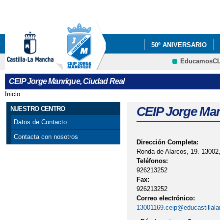
Pa
co
pri
50º ANIVERSARIO
EducamosC
PROYECTOS
INF
CRFP
CEIP Jorge Manrique, Ciudad Real
EDUCACIÓN
Inicio
Se encuentra usted aquí
TALLER PREVENCIÑO
CEIP Jorge Man
NUESTRO CENTRO
Datos de Contacto
VÍDEO TV CIUDAD R
Contacta con nosotros
Dirección Completa:
Ronda de Alarcos, 19. 13002
Teléfonos:
926213252
Fax:
926213252
Correo electrónico:
13001169.ceip@educastillal