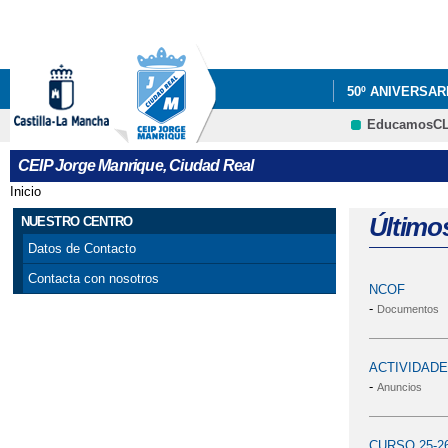
50º ANIVERSAR
EducamosC
SERVICIOS
CEIP Jorge Manrique, Ciudad Real
VÍDEO TV CIU
Inicio
Se encuentra usted aquí
Último
NUESTRO CENTRO
Datos de Contacto
Contacta con nosotros
NCOF
-
Documentos
ACTIVIDADES
-
Anuncios
CURSO 25-2