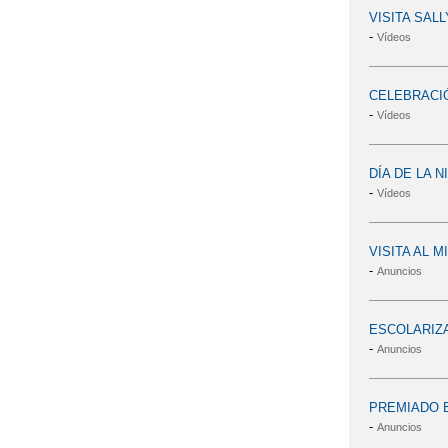
VISITA SAL
-
Vídeos
CELEBRACI
-
Vídeos
DÍA DE LA N
-
Vídeos
VISITA AL M
-
Anuncios
ESCOLARIZA
-
Anuncios
PREMIADO E
-
Anuncios