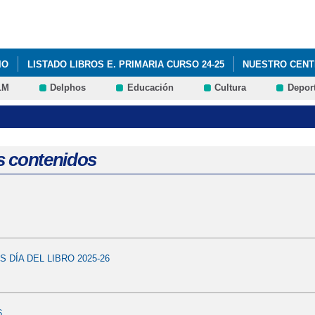
Pasar al
contenido
principal
IO
LISTADO LIBROS E. PRIMARIA CURSO 24-25
NUESTRO CEN
LM
Delphos
Educación
Cultura
Depor
SECRETARÍA
EDUCACIÓN
TALLER PREVENCIÑON RIESGOS DE 
DAD REAL PROYECTO IMAGINE
s contenidos
 DÍA DEL LIBRO 2025-26
6