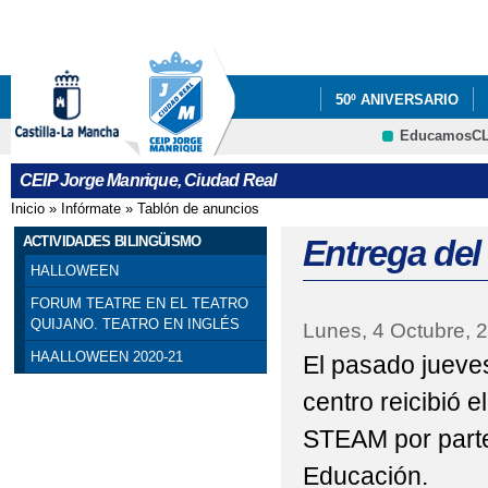
Pa
co
pri
50º ANIVERSARIO
EducamosC
PROYECTOS
INF
CRFP
CEIP Jorge Manrique, Ciudad Real
EDUCACIÓN
Inicio
»
Infórmate
»
Tablón de anuncios
Se encuentra usted aquí
TALLER PREVENCIÑO
ACTIVIDADES BILINGÜISMO
Entrega del
HALLOWEEN
VÍDEO TV CIUDAD R
FORUM TEATRE EN EL TEATRO
QUIJANO. TEATRO EN INGLÉS
Lunes, 4 Octubre, 
HAALLOWEEN 2020-21
El pasado jueve
centro reicibió
STEAM por parte
Educación.