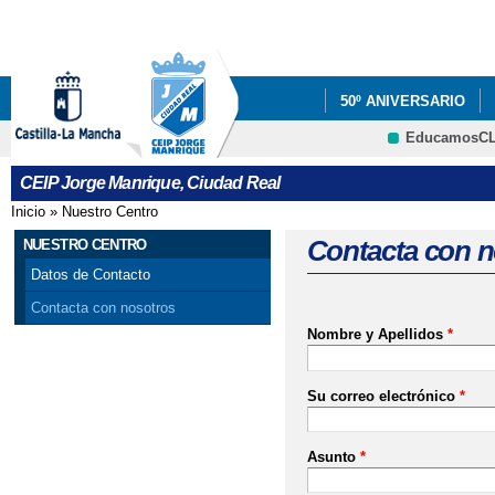
Pa
co
pri
50º ANIVERSARIO
EducamosC
PROYECTOS
INF
CRFP
CEIP Jorge Manrique, Ciudad Real
EDUCACIÓN
Inicio
»
Nuestro Centro
Se encuentra usted aquí
TALLER PREVENCIÑO
Contacta con n
NUESTRO CENTRO
Datos de Contacto
VÍDEO TV CIUDAD R
Contacta con nosotros
Nombre y Apellidos
*
Su correo electrónico
*
Asunto
*