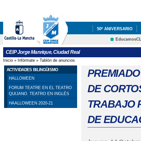
Pa
co
pri
50º ANIVERSARIO
EducamosC
PROYECTOS
INF
CRFP
CEIP Jorge Manrique, Ciudad Real
EDUCACIÓN
Inicio
»
Infórmate
»
Tablón de anuncios
Se encuentra usted aquí
TALLER PREVENCIÑO
ACTIVIDADES BILINGÜISMO
PREMIADO
HALLOWEEN
VÍDEO TV CIUDAD R
DE CORTO
FORUM TEATRE EN EL TEATRO
QUIJANO. TEATRO EN INGLÉS
TRABAJO 
HAALLOWEEN 2020-21
DE EDUCA