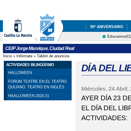
Pa
co
pri
50º ANIVERSARIO
EducamosC
PROYECTOS
INF
CRFP
CEIP Jorge Manrique, Ciudad Real
EDUCACIÓN
Inicio
»
Infórmate
»
Tablón de anuncios
Se encuentra usted aquí
TALLER PREVENCIÑO
ACTIVIDADES BILINGÜISMO
DÍA DEL L
HALLOWEEN
VÍDEO TV CIUDAD R
FORUM TEATRE EN EL TEATRO
QUIJANO. TEATRO EN INGLÉS
Miércoles, 24 Abril,
HAALLOWEEN 2020-21
AYER DÍA 23 
EL DÍA DEL LI
ACTIVIDADES: