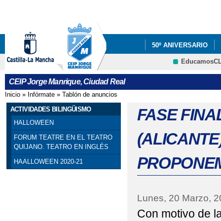
Pa
co
pri
50º ANIVERSARIO
EducamosC
PROYECTOS
INF
CRFP
CEIP Jorge Manrique, Ciudad Real
EDUCACIÓN
Inicio
»
Infórmate
»
Tablón de anuncios
Se encuentra usted aquí
TALLER PREVENCIÑO
ACTIVIDADES BILINGÜISMO
FASE FINA
HALLOWEEN
VÍDEO TV CIUDAD R
(ALICANT
FORUM TEATRE EN EL TEATRO
QUIJANO. TEATRO EN INGLÉS
PROPONE
HAALLOWEEN 2020-21
Lunes, 20 Marzo, 
Con motivo de la