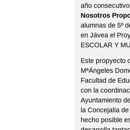
año consecutivo,
Nosotros Prop
alumnas de 5º d
en Jávea el Pr
ESCOLAR Y MU
Este propyecto d
MªÁngeles Dome
Facultad de Edu
con la coordinac
Ayuntamiento de
la Concejalía d
hecho posible e
desarrolla tanta